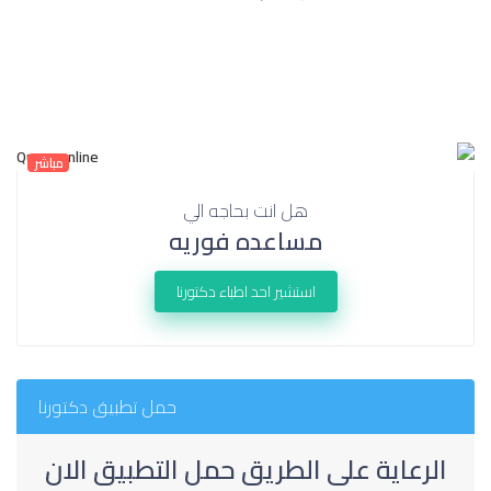
مباشر
هل انت بحاجه الي
مساعده فوريه
استشير احد اطباء دكتورنا
حمل تطبيق دكتورنا
الرعاية على الطريق حمل التطبيق الان