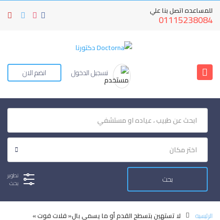
للمساعده اتصل بنا علي
01115238084
تسجيل الدخول
انضم الان
تطوير
بحث
الرئيسيه
لا تستهين بتسطح القدم أو ما يسمى بال« فلات فوت »