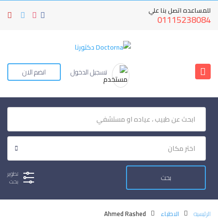
للمساعده اتصل بنا علي
01115238084
تسجيل الدخول
انضم الان
تطوير
بحث
الرئيسيه
الاطباء
Ahmed Rashed