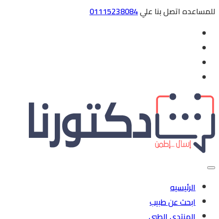
للمساعده اتصل بنا علي
01115238084
الرئيسيه
ابحث عن طبيب
المنتدي الطبي