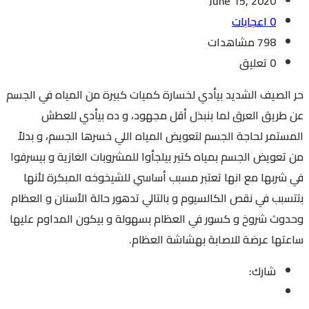
June 15, 2020
0 اعجابات
798 مشاهدات
0 تعليق
حر الصيف الشديد بيأدي لخسارة كميات كبيرة من المياه في الجسم
عن طريق العرق لما بنبذل أقل مجهود، و ده بيأدي للعطش
المستمر لحاجة الجسم لتعويض المياه اللي خسرها الجسم، و بدلاً
من تعويض الجسم بمياه كتير بيلجأوا للمشروبات الغازية و بيسرفوا
في شربها مع انها تعتبر مسبب أساسي للشيخوخه المبكرة لأنها
بتتسبب في نقص الكالسيوم و بالتالي تدهور حالة الأسنان و العظام
وحدوث شروخ و كسور في العظام بسهولة و بيكون المداوم عليها
ساعتها عرضة للاصابة بهشاشة العظام.
شارك: