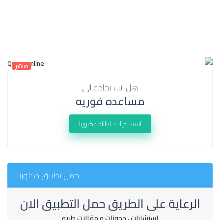
مباشر
هل انت بحاجه الي
مساعده فوريه
استشير احد اطباء دكتورنا
حمل تطبيق دكتورنا
الرعاية على الطريق حمل التطبيق الان
استشارات ، حجوزات و مقالات طبيه