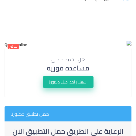
مباشر
هل انت بحاجه الي
مساعده فوريه
استشير احد اطباء دكتورنا
حمل تطبيق دكتورنا
الرعاية على الطريق حمل التطبيق الان