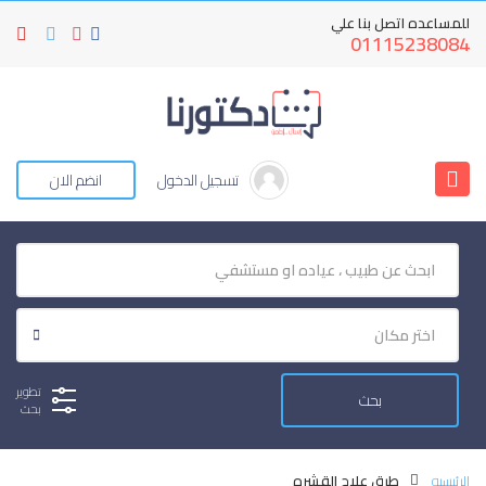
للمساعده اتصل بنا علي
01115238084
تسجيل الدخول
انضم الان
تطوير
بحث
الرئيسيه
طرق علاج القشره