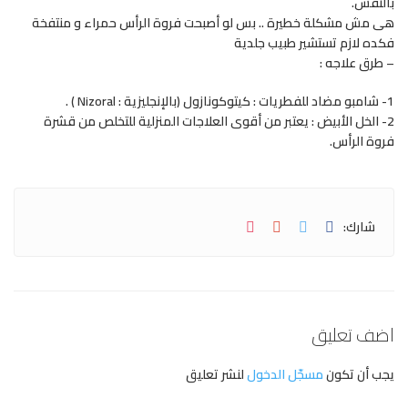
بالنفس.
هى مش مشكلة خطيرة .. بس لو أصبحت فروة الرأس حمراء و منتفخة
فكده لازم تستشير طبيب جلدية
– طرق علاجه :
1- شامبو مضاد للفطريات : كيتوكونازول (بالإنجليزية : Nizoral ) .
2- الخل الأبيض : يعتبر من أقوى العلاجات المنزلية للتخلص من قشرة
فروة الرأس.
شارك:
اضف تعليق
يجب أن تكون
مسجّل الدخول
لنشر تعليق