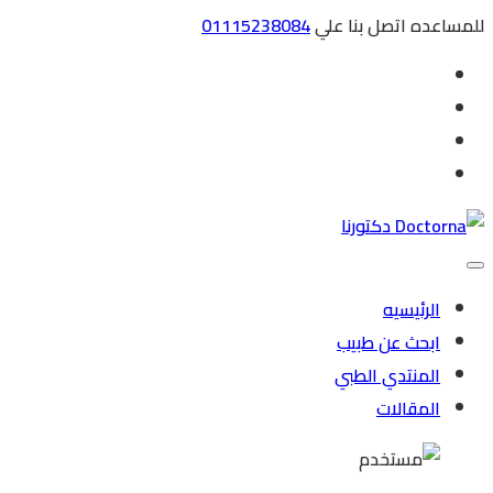
للمساعده اتصل بنا علي
01115238084
الرئيسيه
ابحث عن طبيب
المنتدي الطبي
المقالات