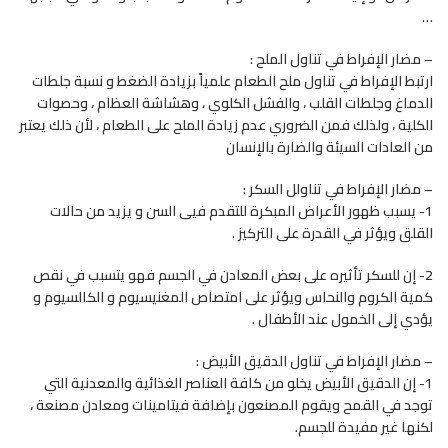
…
– مضار الإفراط في تناول الملح :
ارتبط الإفراط في تناول ملح الطعام علمياً بزيادة الضغط و نسبة جلطات
الدماغ وجلطات القلب ، والفشل الكلوي ، وهشاشة العظام ، وحصوات
الكلية ، ولذلك فمن الضروري عدم زيادة الملح على الطعام ، لأن ذلك يعتبر
من العادات السيئة والضارة بالإنسان
– مضار الإفراط في تناولل السكر :
1- يسبب ظهور الأعراض المبكرة للتقدم فيى السن و يزيد من حالات
القلق ويؤثر في القدرة على التركيز .
2- إن للسكر تأثيره على بعض المعادن في الجسم فهو يتسبب في نقص
كمية الكروم والنحاس ويؤثر على امتصاص المغنيسيوم و الكالسيوم و
يؤدي إلى الخمول عند الأطفال .
– مضار الإفراط في تناول الدقيق الأبيض :
1- إن الدقيق الأبيض يخلو من كافة العناصر الغذائية والمعدنية التي
توجد في القمح ويقوم المصنعون بإضافة فيتامينات ومعادن مصنعة ،
لكنها غير مفيدة للجسم.