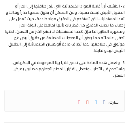
2- اكتشف أن أغلبية المواد الكيميائية التي يتم إضافتها إلى الخبز أو
الدقيق الأبيض ليست صحية ، ومن الممكن أن يكون بعضها ضاراً وقاتلاً و
تعد المستحلبات التي تستخدم في الدقيق مواد خادعة ، حيث تعمل على
إخفاء ما يصيب الدقيق من فطريات لأنها تحافظ على ليونة الخبر
ومظهره الطازج؛ لذا فإن هذه المستحلبات لا تمنع الخبز من التعفن ، لكنها
تخفي علاماته مما يعني أن المعجنات المصنعة من دقيق أبيض غير
موثوق في صلاحيتها كما تضاف مادة ألوكسين الكيميائية إلى الدقيق
الأبيض ليبدو نظيفا.
3- وتعمل هذه المادة على تدمير خلايا بيتا الموجودة في البنكرياس ،
وتستخدم في التجارب وتعطى لفئران المختبر لتجعلهم مصابين بمرض
السكر .
شارك: