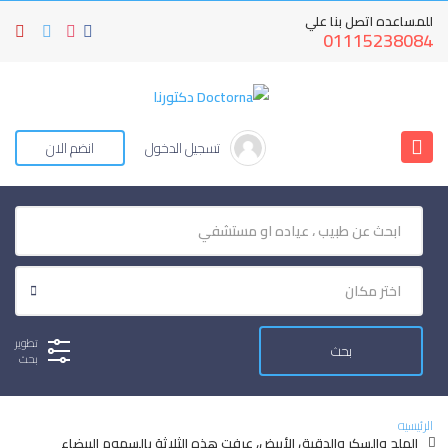
للمساعده اتصل بنا علي
01115238084
تسجيل الدخول
انضم الان
تطوير
بحث
الرئيسيه
الملح والسكر والدقيق الأبيض، عرفت هذه الثلاثة بالسموم البيضاء