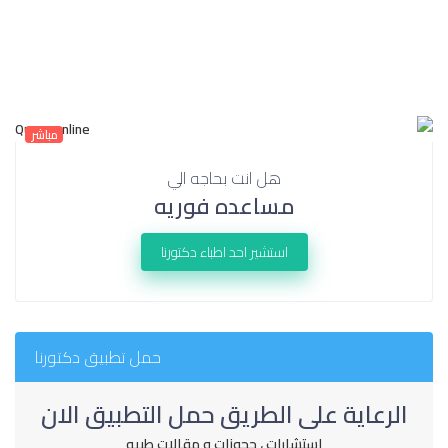
مباشر
هل انت بحاجه الي
مساعده فوريه
استشير احد اطباء دكتورنا
حمل تطبيق دكتورنا
الرعاية على الطريق حمل التطبيق الان
استشارات ، حجوزات و مقالات طبيه