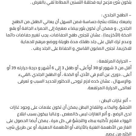
بتكون شئ مزعج ليه فحلقة التسنين المطاط تفي بالغرض .
– الطفح الجلدي :
رضيعك يمتلك بشرة حساسة فمن السهل أن يعاني الطفل من الطفح
الجلدي ، و ممكن أن تكون بثور بيضاء صغيرة إلى الحمراء الجافة أو بقع
الحكة (الأكزيما) ، عشان تتجنبى طفح الحفاضات، يجب تغيير حفاضات دائما
وعدم ترك البلل على جلد طفلك مدة طويلة ووضع مرهم للحماية
للاكزيما، تجنبى الصابون القاسي و الحفاظ على الجلد رطب .
– الحرارة المرتفعة :
أقل من 3 شهور لو 38 أوأعلى، أو طفل 3 إلى 6 أشهر و درجة حرارته 39 أو
أعلى ، دورى عن آلام في الأذن، أو الكحة ، أو الطفح الجلدي ،القيء
،والإسهال ، عشان كده لازم تروحى للدكتور لتحديد السبب و تعرفى
تعالجى الحرارة المرتفعة.
– ألم غازات البطن :
التجشؤ، والبكاء، وانتفاخ البطن يمكن أن تكون علامات على وجود غازات
لدى الرضع ، و ألم الغازات ليس كالمغص ، وغالبا بيكون بسبب ابتلاع
الهواء فلازم تأكليه ببطء والتجشؤ في كل مرة ، يمكن أيضا الحصول على
الغاز من الأطعمة الغنية بالألياف أو الأطعمة الدهنية، أو عن طريق شرب
الكثير من عصير.