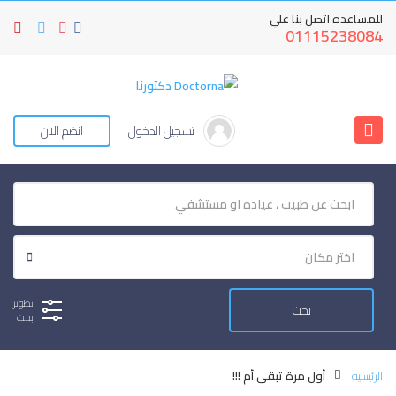
للمساعده اتصل بنا علي
01115238084
تسجيل الدخول
انضم الان
تطوير
بحث
الرئيسيه
أول مرة تبقى أم !!!