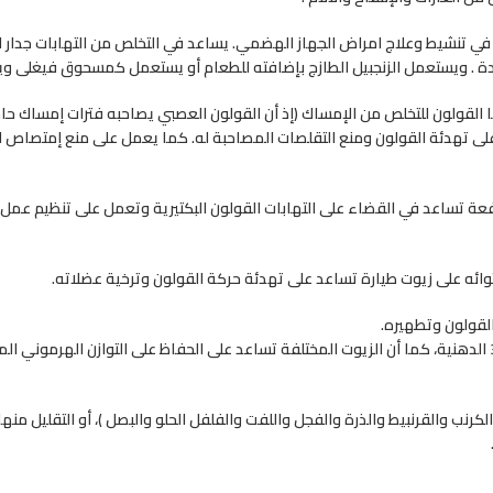
الة في تنشيط وعلاج امراض الجهاز الهضمي. يساعد في التخلص من التهابات جدار 
 . ويستعمل الزنجبيل الطازج بإضافته للطعام أو يستعمل كمسحوق فيغلى وي
ها القولون للتخلص من الإمساك (إذ أن القولون العصبي يصاحبه فترات إمساك حاد
على تهدئة القولون ومنع التقلصات المصاحبة له. كما يعمل على منع إمتصاص 
ية نافعة تساعد في القضاء على التهابات القولون البكتيرية وتعمل على تنظيم عمل
6- زيت السمك: يحتوي زيت السمك على أحماض الأوميغا 3 الدهنية، كما أن الزيوت المختلفة تساعد على الحفاظ على التوازن الهرمون
كرنب والقرنبيط والذرة والفجل واللفت والفلفل الحلو والبصل )، أو التقليل منها،