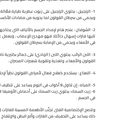
1- الزنجبيل : يحتوي الزنجبيل على زيوت عطرية طيارة فعّ
ويحمي من سرطان القولون لما يحويه من مضادات للأكسدة
2- الشوفان : عنصر هام لإمداد الجسم بالألياف التي يحتاج
تليها فترات إسهال حادّة). فهو مهدئ للإعصاب ، ويعمل 
في الأمعاء ويحمي من الإصابة بسرطان القولون .
3- اللبن الرائب: يحتوي اللبن ( الزبادي) على خمائر بكتير
القولون والأمعاء، وتغذية وتقوية شعيرات المصران .
4- النعناع : يستخدم كعلاج فعال لأمراض القولون نظراً لإحتوائه على زيوت طيارة تساعد على تهدئة حركة القولون وترخية عضلاته.
5- المياه : إن تناول 8 أكواب فى اليوم يساعد على تنظيف القولون وتطهيره.
في الجسم .
وتنصح الإختصاصية الفتى تجنّب الأطعمة المسببة للغازات (ال
ذلك يساعد على التخفيف من الغازات وألم البطن والإنتفاخ .