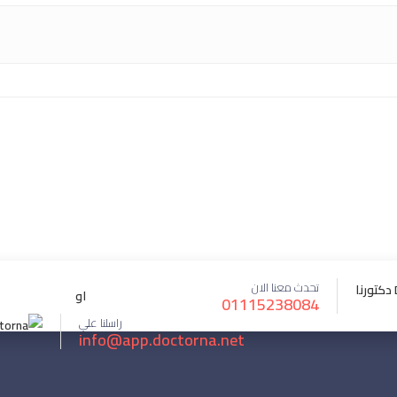
تحدث معنا الان
او
01115238084
راسلنا علي
info@app.doctorna.net