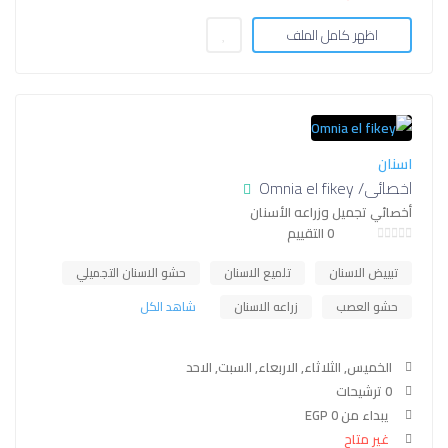
اظهر كامل الملف
اسنان
اخصائي/ Omnia el fikey
أخصائي تجميل وزراعه الأسنان
0 التقييم
تبييض الاسنان
تلميع الاسنان
حشو الاسنان التجميلي
حشو العصب
زراعه الاسنان
شاهد الكل
الخميس, الثلاثاء, الاربعاء, السبت, الاحد
0 ترشيحات
يبداء من EGP 0
غير متاح