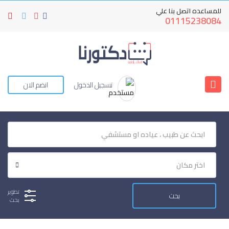
للمساعده اتصل بنا علي
01115238084
تسجيل الدخول
انضم الان
تطوير
بحث