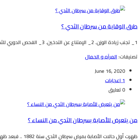
طرق الوقاية من سرطان الثدي ؟
1_ تجنب زيادة الوزن. 2_ الإمتناع عن التدخين. 3_ الفحص الدوري للثدي. 4_ الرضاعة الطبيعية للاولاد علي الأقل لمدة سنة. 5_ تناول الخضروات والفواكهه والتقليل من السكريات والكربوهيدرات �...
تصنيفات:
المرآه و الجمال
June 16, 2020
1 اعجابات
0 تعليق
من يتعرض للأصابة بسرطان الثدي من النساء ؟
ظهرت أول حالات الأصابة بمرض سرطان الثدي سنة 1882 .. فبعد ظهور أول حالة تم قيام عملية استئصال جذري للثدي واحتمالات الأصابة بسرطان الثدي عند النساء كبيرة الذين يزيد عمرهن عن الأربعي...