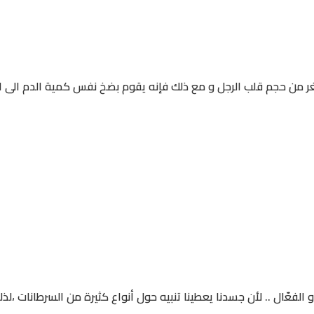
غر من حجم قلب الرجل و مع ذلك فإنه يقوم بضخ نفس كمية الدم الى 
لفعّال .. لأن جسدنا يعطينا تنبيه حول أنواع كثيرة من السرطانات ،لذل