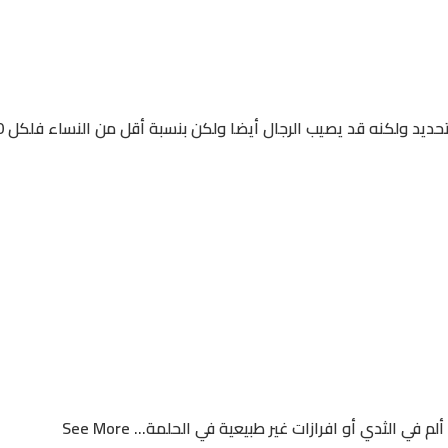
يضا ولكن بنسبة أقل من النساء فلكل 100 حالة سرطان ثدي بيكون المرضي فيها 99 أنثي وذكر واحد.