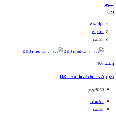
تطوير
بحث
الرئيسيه
الاطباء
كشف
باطنة
+10
طبيب/ D&D medical clinics
0 التقييم
الكشف
كشف