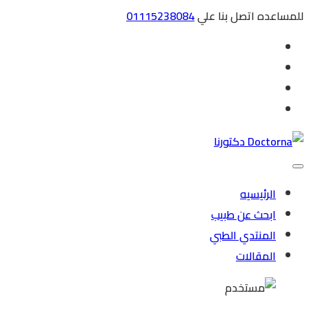
للمساعده اتصل بنا علي
01115238084
الرئيسيه
ابحث عن طبيب
المنتدي الطبي
المقالات