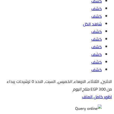
كشف
كشف
كشف
شاهد الكل
كشف
كشف
كشف
كشف
كشف
كشف
الاثنين, الثلاثاء, الاربعاء,
الخميس
, السبت, الاحد
0 ترشيحات
يبداء
من EGP 300
متاح اليوم
اظهر كامل الملف