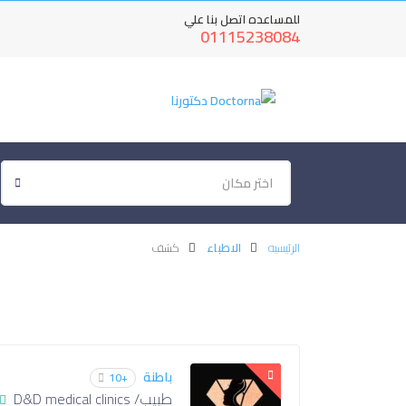
للمساعده اتصل بنا علي
01115238084
اختر مكان
الرئيسيه
الاطباء
كشف
باطنة
+10
طبيب/ D&D medical clinics