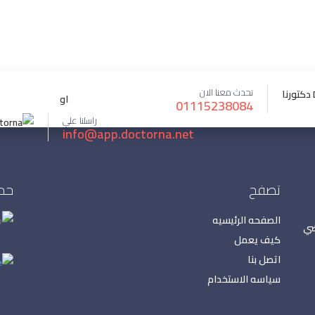
تحدث معنا الان
او
01115238084
راسلنا علي
info@app.doctorna.net
تصفح
حمل
الصفحه الرئيسيه
ضي
كيف يعمل
اتصل بنا
سياسه الاستخدام