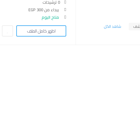
0 ترشيحات
يبداء من EGP 300
متاح اليوم
شف
شاهد الكل
اظهر كامل الملف