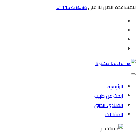
للمساعده اتصل بنا علي
01115238084
الرئيسيه
ابحث عن طبيب
المنتدي الطبي
المقالات