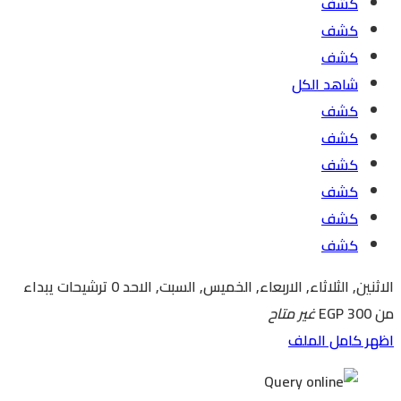
كشف
كشف
كشف
شاهد الكل
كشف
كشف
كشف
كشف
كشف
كشف
الاثنين, الثلاثاء, الاربعاء, الخميس, السبت, الاحد
0 ترشيحات
يبداء
من EGP 300
غير متاح
اظهر كامل الملف