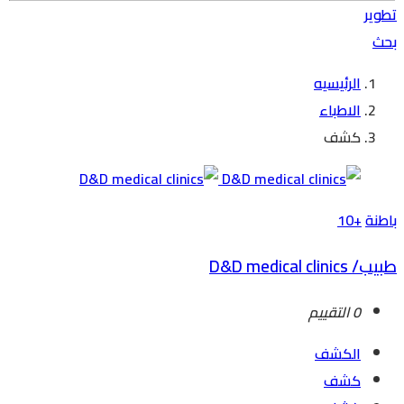
تطوير
بحث
الرئيسيه
الاطباء
كشف
باطنة
+10
طبيب/ D&D medical clinics
0 التقييم
الكشف
كشف