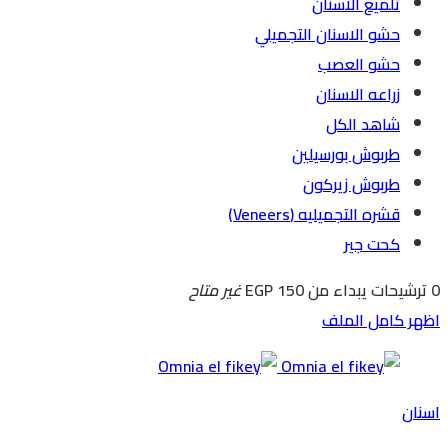
تلميع الاسنان
حشو الاسنان التجميلي
حشو العصب
زراعه الاسنان
شاهد الكل
طربوش بورسيلين
طربوش زيركون
قشره التجميليه (Veneers)
كحت جير
0 ترشيحات
يبداء من EGP 150
غير متاح
اظهر كامل الملف
اسنان