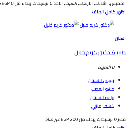
الخميس, الثلاثاء, الاربعاء,
السبت
, الاحد
0 ترشيحات
يبداء من EGP 0
م
اظهر كامل الملف
اسنان
طبيب/ دكتور كريم خليل
0 التقييم
تبييض الاسنان
حشو العصب
زراعه الاسنان
كشف منزلي
مصر
0 ترشيحات
يبداء من EGP 200
غير متاح
اظهر كامل الملف