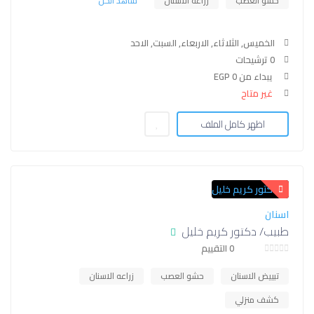
حشو العصب
زراعه الاسنان
شاهد الكل
الخميس, الثلاثاء, الاربعاء, السبت, الاحد
0 ترشيحات
يبداء من EGP 0
غير متاح
اظهر كامل الملف
اسنان
طبيب/ دكتور كريم خليل
0 التقييم
تبييض الاسنان
حشو العصب
زراعه الاسنان
كشف منزلي