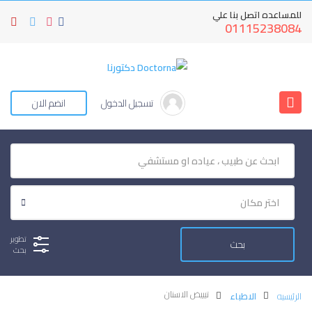
للمساعده اتصل بنا علي
01115238084
تسجيل الدخول
انضم الان
تطوير
بحث
تبييض الاسنان
الرئيسيه
الاطباء