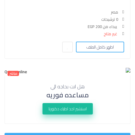
مصر
0 ترشيحات
يبداء من EGP 200
غير متاح
اظهر كامل الملف
مباشر
هل انت بحاجه الي
مساعده فوريه
استشير احد اطباء دكتورنا