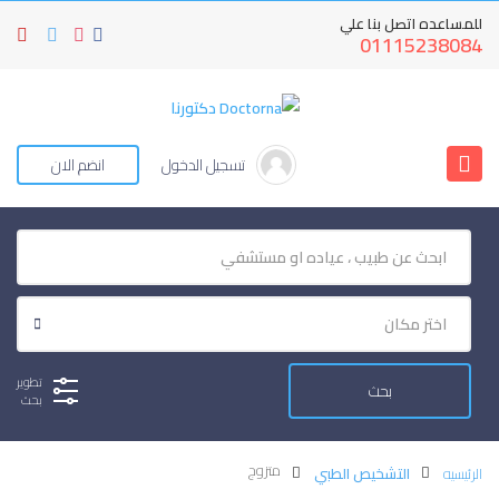
للمساعده اتصل بنا علي
01115238084
تسجيل الدخول
انضم الان
تطوير
بحث
متزوج
الرئيسيه
التشخيص الطبي