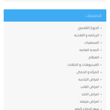
التصنيفات
الجهاز التنفسي
الرياضه و التغذيه
السمعيات
الصحه العامه
العظام
الفيديوهات و الحلقات
المرآه و الجمال
امراض الجلديه
امراض القلب
امراض الكبد
امراض مزمنه
سعر الدواء اليوم