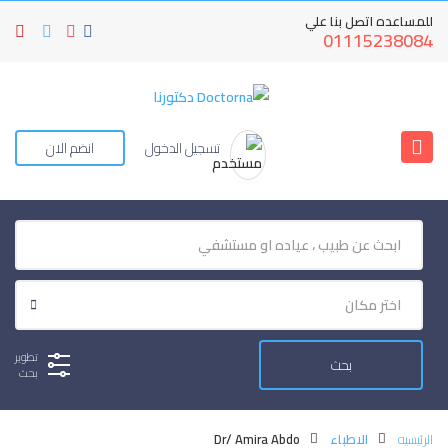
للمساعده اتصل بنا علي
01115238084
تسجيل الدخول
انضم الان
تطوير
بحث
الرئيسيه
الاطباء
Dr/ Amira Abdo