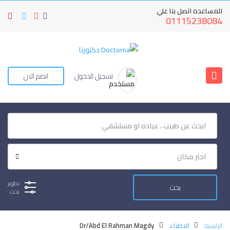
للمساعده اتصل بنا علي
01115238084
تسجيل الدخول
انضم الان
تطوير
بحث
الرئيسيه
الاطباء
Dr/Abd El Rahman Magdy