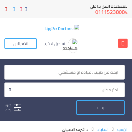
للمساعده اتصل بنا علي
01115238084
تسجيل الدخول
انضم الان
تطوير
بحث
الرئيسيه
الاطباء
د اشرف الحسينى