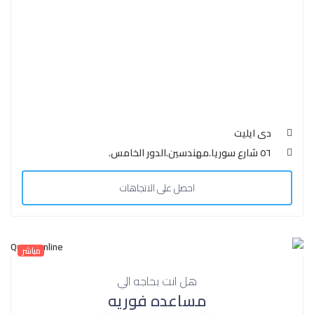
دى ايليت
٥٦ شارع سوريا.مهندسين.الدور الخامس.
احصل على الاتجاهات
مباشر
هل انت بحاجه الي
مساعده فوريه