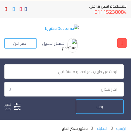
للمساعده اتصل بنا علي
01115238084
تسجيل الدخول
انضم الان
تطوير
بحث
الرئيسيه
الاطباء
دكتور معتز الحلو