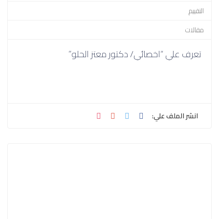
التقييم
مقالات
تعرف علي “اخصائي/ دكتور معتز الحلو”
انشر الملف علي: