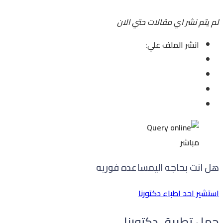
لم يتم نشر اي مقالات حتي الان
انشر الملف علي:
مباشر
هل انت بحاجه الي
مساعده فوريه
استشير احد اطباء دكتورنا
حمل تطبيق دكتورنا