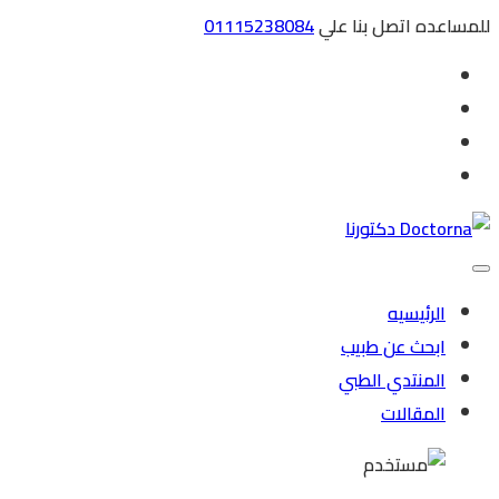
للمساعده اتصل بنا علي
01115238084
الرئيسيه
ابحث عن طبيب
المنتدي الطبي
المقالات