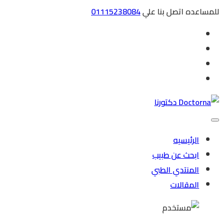
للمساعده اتصل بنا علي
01115238084
الرئيسيه
ابحث عن طبيب
المنتدي الطبي
المقالات